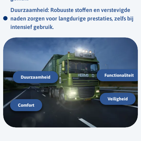
Duurzaamheid: Robuuste stoffen en verstevigde
Onze werkkleding geeft jouw team de bescherming, het
naden zorgen voor langdurige prestaties, zelfs bij
comfort en de professionele uitstraling die ze nodig hebben
om elke dag optimaal te presteren. Bezoek onze webshop
intensief gebruik.
en ontdek de perfecte kleding voor jouw transport- of
logistiekbedrijf. Bij Protect Bedrijfskleding combineren we
veiligheid, comfort en functionaliteit in elk kledingstuk.
Functionaliteit
Duurzaamheid
Veiligheid
Comfort