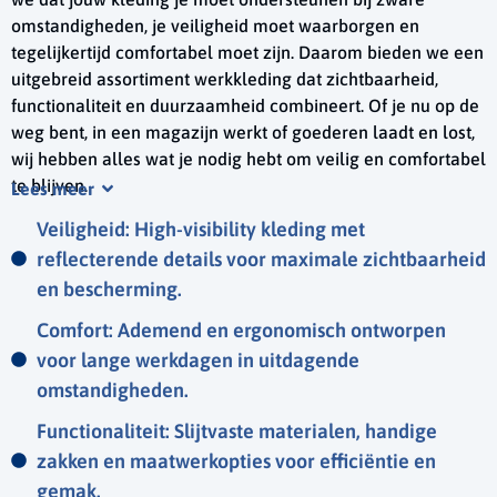
omstandigheden, je veiligheid moet waarborgen en
tegelijkertijd comfortabel moet zijn. Daarom bieden we een
uitgebreid assortiment werkkleding dat zichtbaarheid,
functionaliteit en duurzaamheid combineert. Of je nu op de
weg bent, in een magazijn werkt of goederen laadt en lost,
wij hebben alles wat je nodig hebt om veilig en comfortabel
te blijven.
Lees meer
Ons Assortiment voor Transport & Logistiek
Veiligheid: High-visibility kleding met
reflecterende details voor maximale zichtbaarheid
Protect Bedrijfskleding biedt een breed scala aan
en bescherming.
werkkleding, speciaal ontworpen voor professionals in de
transport- en logistieksector. Van high-visibility kleding en
Comfort: Ademend en ergonomisch ontworpen
duurzame werkbroeken tot ademende werkschoenen en
voor lange werkdagen in uitdagende
praktische accessoires – ons assortiment voldoet aan de
omstandigheden.
hoogste eisen. Elk kledingstuk is ontworpen om jou te
beschermen en je te ondersteunen, ongeacht de
Functionaliteit: Slijtvaste materialen, handige
omstandigheden.
zakken en maatwerkopties voor efficiëntie en
gemak.
Geef je Team het Vertrouwen om te Schitteren