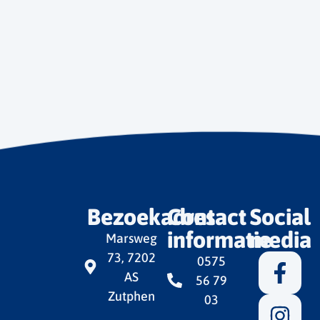
Bezoekadres
Contact
Social
informatie
media
Marsweg
73, 7202
0575
AS
56 79
Zutphen
03